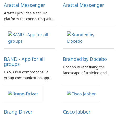
Arattai Messenger
Arattai Messenger
Arattai provides a secure
platform for connecting with
friends and family,
positioning itself as an
instant messaging app that
prioritizes user experience
and privacy.
BAND - App for all
Branded by Docebo
groups
Docebo is redefining the
BAND is a comprehensive
landscape of training and
group communication app
development conferences
that offers an array of
through its signature annual
features designed to
event, DoceboInspire, which
streamline and enhance
emphasizes innovation as a
group organization.
driving force behind
excellence in enterprise
Brang-Driver
Cisco Jabber
learning.