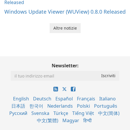
Windows Update Viewer (WUView) 0.8.0 Released
Altre notizie
Newsletter:
English
Deutsch
Español
Français
Italiano
日本語
한국어
Nederlands
Polski
Português
Русский
Svenska
Türkçe
Tiếng Việt
中文(简体)
中文(繁體)
Magyar
हिन्दी