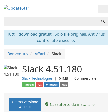
☰
Tutti i download gratuiti. Solo file originali. Antivirus
controllato e sicuro.
Benvenuto
Affari
Slack
Slack 4.51.180
Slack Technologies
❘
64MB
❘
Commerciale
Android
iOS
Windows
Mac
Ultima versione
Cassaforte da installare
4.51.180