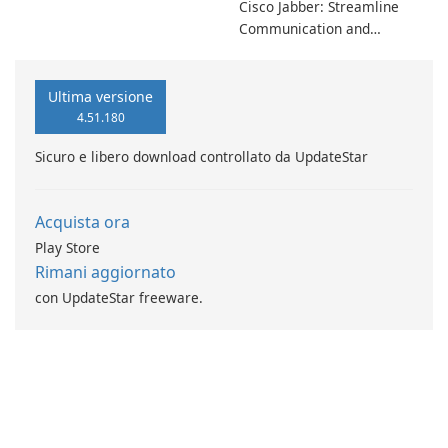
Cisco Jabber: Streamline
Communication and
Collaboration Cisco Jabber,
developed by Cisco Systems,
Inc., is a powerful unified
Ultima versione
communication application
4.51.180
designed to streamline
Sicuro e libero download controllato da UpdateStar
communication and
collaboration within
organizations of all …
Acquista ora
Play Store
Rimani aggiornato
con UpdateStar freeware.