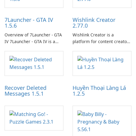
7Launcher - GTA IV
Wishlink Creator
1.5.6
2.77.0
Overview of 7Launcher - GTA
Wishlink Creator is a
IV 7Launcher - GTA IV is a
platform for content creators
specialized software
designed to monetize their
application designed to
work through built-in brand
optimize the gaming
partnerships and integrated
experience for Grand Theft
tools for content distribution
Auto IV.
and audience engagement.
Recover Deleted
Huyền Thoại Làng Lá
Messages 1.5.1
1.2.5