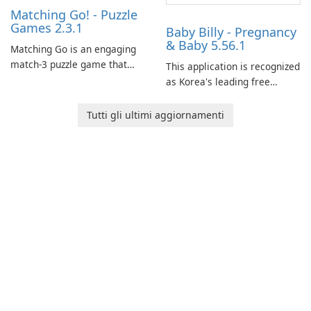
Matching Go! - Puzzle
Games 2.3.1
Baby Billy - Pregnancy
& Baby 5.56.1
Matching Go is an engaging
match-3 puzzle game that
This application is recognized
invites players to join Chloe
as Korea's leading free
and her charming corgi,
platform for pregnancy and
Ollie, on an adventurous
baby tracking, offering
Tutti gli ultimi aggiornamenti
journey across diverse
essential healthcare tips and
landscapes.
doctor-approved articles.